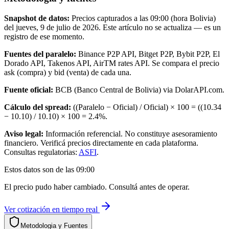
Snapshot de datos:
Precios capturados a las
09:00
(hora Bolivia)
del
jueves, 9 de julio de 2026
. Este artículo no se actualiza — es un
registro de ese momento.
Fuentes del paralelo:
Binance P2P API, Bitget P2P, Bybit P2P, El
Dorado API, Takenos API, AirTM rates API. Se compara el precio
ask (compra) y bid (venta) de cada una.
Fuente oficial:
BCB (Banco Central de Bolivia) via DolarAPI.com.
Cálculo del spread:
((Paralelo − Oficial) / Oficial) × 100 = ((
10.34
−
10.10
) /
10.10
) × 100 =
2.4
%.
Aviso legal:
Información referencial. No constituye asesoramiento
financiero. Verificá precios directamente en cada plataforma.
Consultas regulatorias:
ASFI
.
Estos datos son de las
09:00
El precio pudo haber cambiado. Consultá antes de operar.
Ver cotización en tiempo real
Metodologia y Fuentes