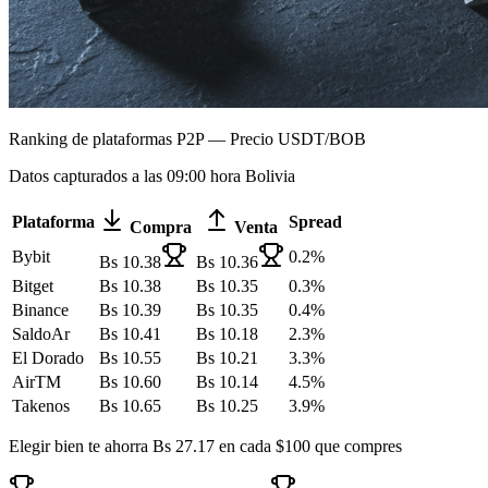
Ranking de plataformas P2P — Precio USDT/BOB
Datos capturados a las 09:00 hora Bolivia
Plataforma
Spread
Compra
Venta
Bybit
0.2
%
Bs
10.38
Bs
10.36
Bitget
Bs
10.38
Bs
10.35
0.3
%
Binance
Bs
10.39
Bs
10.35
0.4
%
SaldoAr
Bs
10.41
Bs
10.18
2.3
%
El Dorado
Bs
10.55
Bs
10.21
3.3
%
AirTM
Bs
10.60
Bs
10.14
4.5
%
Takenos
Bs
10.65
Bs
10.25
3.9
%
Elegir bien te ahorra Bs
27.17
en cada $100 que compres