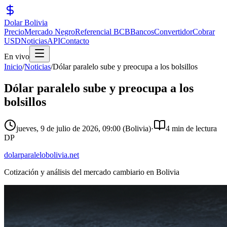
Dolar Bolivia
Precio
Mercado Negro
Referencial BCB
Bancos
Convertidor
Cobrar
USD
Noticias
API
Contacto
En vivo
Inicio
/
Noticias
/
Dólar paralelo sube y preocupa a los bolsillos
Dólar paralelo sube y preocupa a los
bolsillos
jueves, 9 de julio de 2026
,
09:00
(Bolivia)
·
4 min de lectura
DP
dolarparalelobolivia.net
Cotización y análisis del mercado cambiario en Bolivia