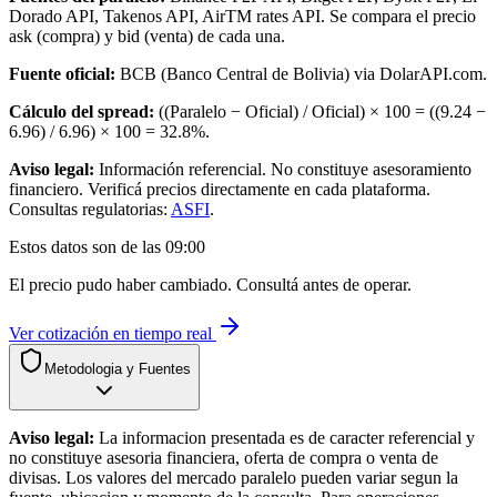
Dorado API, Takenos API, AirTM rates API. Se compara el precio
ask (compra) y bid (venta) de cada una.
Fuente oficial:
BCB (Banco Central de Bolivia) via DolarAPI.com.
Cálculo del spread:
((Paralelo − Oficial) / Oficial) × 100 = ((
9.24
−
6.96
) /
6.96
) × 100 =
32.8
%.
Aviso legal:
Información referencial. No constituye asesoramiento
financiero. Verificá precios directamente en cada plataforma.
Consultas regulatorias:
ASFI
.
Estos datos son de las
09:00
El precio pudo haber cambiado. Consultá antes de operar.
Ver cotización en tiempo real
Metodologia y Fuentes
Aviso legal:
La informacion presentada es de caracter referencial y
no constituye asesoria financiera, oferta de compra o venta de
divisas. Los valores del mercado paralelo pueden variar segun la