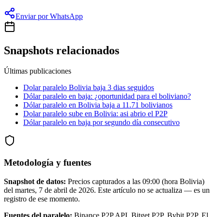
Enviar por WhatsApp
Snapshots relacionados
Últimas publicaciones
Dolar paralelo Bolivia baja 3 dias seguidos
Dólar paralelo en baja: ¿oportunidad para el boliviano?
Dólar paralelo en Bolivia baja a 11.71 bolivianos
Dolar paralelo sube en Bolivia: asi abrio el P2P
Dólar paralelo en baja por segundo día consecutivo
Metodología y fuentes
Snapshot de datos:
Precios capturados a las
09:00
(hora Bolivia)
del
martes, 7 de abril de 2026
. Este artículo no se actualiza — es un
registro de ese momento.
Fuentes del paralelo:
Binance P2P API, Bitget P2P, Bybit P2P, El