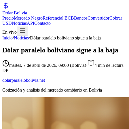
Dolar Bolivia
Precio
Mercado Negro
Referencial BCB
Bancos
Convertidor
Cobrar
USD
Noticias
API
Contacto
En vivo
Inicio
/
Noticias
/
Dólar paralelo boliviano sigue a la baja
Dólar paralelo boliviano sigue a la baja
martes, 7 de abril de 2026
,
09:00
(Bolivia)
·
4 min de lectura
DP
dolarparalelobolivia.net
Cotización y análisis del mercado cambiario en Bolivia