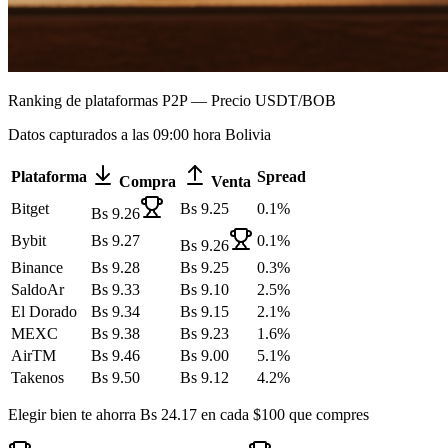
Ranking de plataformas P2P — Precio USDT/BOB
Datos capturados a las 09:00 hora Bolivia
Plataforma
Spread
Compra
Venta
Bitget
Bs
9.25
0.1
%
Bs
9.26
Bybit
Bs
9.27
0.1
%
Bs
9.26
Binance
Bs
9.28
Bs
9.25
0.3
%
SaldoAr
Bs
9.33
Bs
9.10
2.5
%
El Dorado
Bs
9.34
Bs
9.15
2.1
%
MEXC
Bs
9.38
Bs
9.23
1.6
%
AirTM
Bs
9.46
Bs
9.00
5.1
%
Takenos
Bs
9.50
Bs
9.12
4.2
%
Elegir bien te ahorra Bs
24.17
en cada $100 que compres