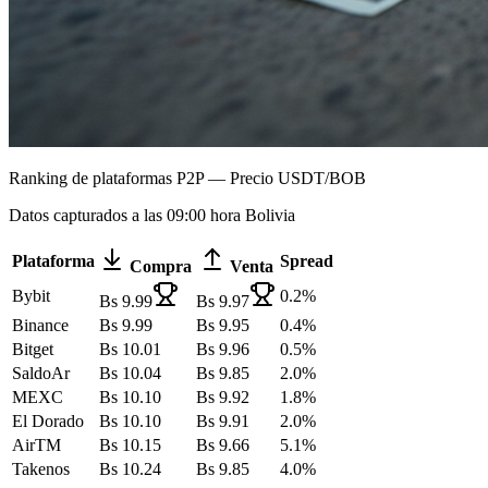
Ranking de plataformas P2P — Precio USDT/BOB
Datos capturados a las 09:00 hora Bolivia
Plataforma
Spread
Compra
Venta
Bybit
0.2
%
Bs
9.99
Bs
9.97
Binance
Bs
9.99
Bs
9.95
0.4
%
Bitget
Bs
10.01
Bs
9.96
0.5
%
SaldoAr
Bs
10.04
Bs
9.85
2.0
%
MEXC
Bs
10.10
Bs
9.92
1.8
%
El Dorado
Bs
10.10
Bs
9.91
2.0
%
AirTM
Bs
10.15
Bs
9.66
5.1
%
Takenos
Bs
10.24
Bs
9.85
4.0
%