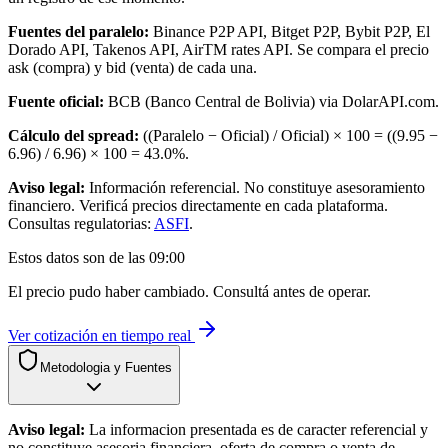
Fuentes del paralelo:
Binance P2P API, Bitget P2P, Bybit P2P, El
Dorado API, Takenos API, AirTM rates API. Se compara el precio
ask (compra) y bid (venta) de cada una.
Fuente oficial:
BCB (Banco Central de Bolivia) via DolarAPI.com.
Cálculo del spread:
((Paralelo − Oficial) / Oficial) × 100 = ((
9.95
−
6.96
) /
6.96
) × 100 =
43.0
%.
Aviso legal:
Información referencial. No constituye asesoramiento
financiero. Verificá precios directamente en cada plataforma.
Consultas regulatorias:
ASFI
.
Estos datos son de las
09:00
El precio pudo haber cambiado. Consultá antes de operar.
Ver cotización en tiempo real
Metodologia y Fuentes
Aviso legal:
La informacion presentada es de caracter referencial y
no constituye asesoria financiera, oferta de compra o venta de