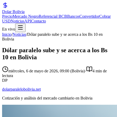
Dolar Bolivia
Precio
Mercado Negro
Referencial BCB
Bancos
Convertidor
Cobrar
USD
Noticias
API
Contacto
En vivo
Inicio
/
Noticias
/
Dólar paralelo sube y se acerca a los Bs 10 en
Bolivia
Dólar paralelo sube y se acerca a los Bs
10 en Bolivia
miércoles, 6 de mayo de 2026
,
09:00
(Bolivia)
·
4 min de
lectura
DP
dolarparalelobolivia.net
Cotización y análisis del mercado cambiario en Bolivia