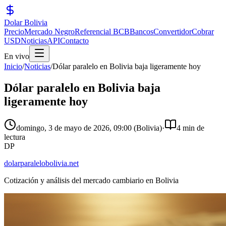
Dolar Bolivia
Precio
Mercado Negro
Referencial BCB
Bancos
Convertidor
Cobrar
USD
Noticias
API
Contacto
En vivo
Inicio
/
Noticias
/
Dólar paralelo en Bolivia baja ligeramente hoy
Dólar paralelo en Bolivia baja
ligeramente hoy
domingo, 3 de mayo de 2026
,
09:00
(Bolivia)
·
4 min de
lectura
DP
dolarparalelobolivia.net
Cotización y análisis del mercado cambiario en Bolivia