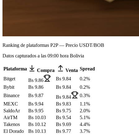
Ranking de plataformas P2P — Precio USDT/BOB
Datos capturados a las 09:00 hora Bolivia
Plataforma
Spread
Compra
Venta
Bitget
Bs
9.84
0.2
%
Bs
9.86
Bybit
Bs
9.86
Bs
9.84
0.2
%
Binance
Bs
9.87
0.3
%
Bs
9.84
MEXC
Bs
9.94
Bs
9.83
1.1
%
SaldoAr
Bs
9.95
Bs
9.75
2.0
%
AirTM
Bs
10.03
Bs
9.54
5.1
%
Takenos
Bs
10.12
Bs
9.69
4.4
%
El Dorado
Bs
10.13
Bs
9.77
3.7
%