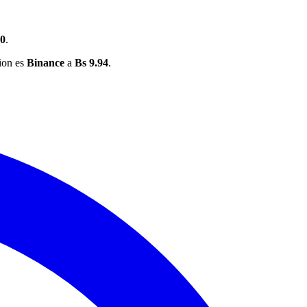
00
.
cion es
Binance
a
Bs 9.94
.