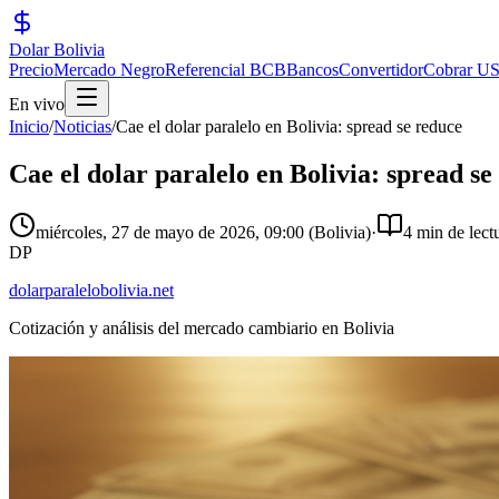
Dolar Bolivia
Precio
Mercado Negro
Referencial BCB
Bancos
Convertidor
Cobrar U
En vivo
Inicio
/
Noticias
/
Cae el dolar paralelo en Bolivia: spread se reduce
Cae el dolar paralelo en Bolivia: spread se
miércoles, 27 de mayo de 2026
,
09:00
(Bolivia)
·
4 min de lect
DP
dolarparalelobolivia.net
Cotización y análisis del mercado cambiario en Bolivia