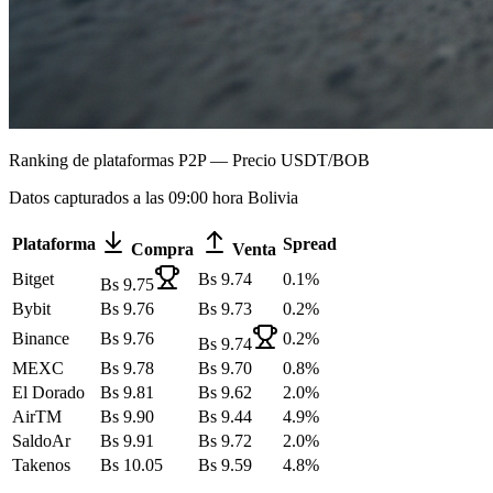
Ranking de plataformas P2P — Precio USDT/BOB
Datos capturados a las 09:00 hora Bolivia
Plataforma
Spread
Compra
Venta
Bitget
Bs
9.74
0.1
%
Bs
9.75
Bybit
Bs
9.76
Bs
9.73
0.2
%
Binance
Bs
9.76
0.2
%
Bs
9.74
MEXC
Bs
9.78
Bs
9.70
0.8
%
El Dorado
Bs
9.81
Bs
9.62
2.0
%
AirTM
Bs
9.90
Bs
9.44
4.9
%
SaldoAr
Bs
9.91
Bs
9.72
2.0
%
Takenos
Bs
10.05
Bs
9.59
4.8
%