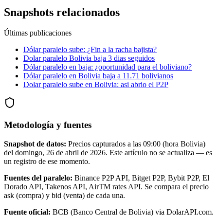
Snapshots relacionados
Últimas publicaciones
Dólar paralelo sube: ¿Fin a la racha bajista?
Dolar paralelo Bolivia baja 3 dias seguidos
Dólar paralelo en baja: ¿oportunidad para el boliviano?
Dólar paralelo en Bolivia baja a 11.71 bolivianos
Dolar paralelo sube en Bolivia: asi abrio el P2P
Metodología y fuentes
Snapshot de datos:
Precios capturados a las
09:00
(hora Bolivia)
del
domingo, 26 de abril de 2026
. Este artículo no se actualiza — es
un registro de ese momento.
Fuentes del paralelo:
Binance P2P API, Bitget P2P, Bybit P2P, El
Dorado API, Takenos API, AirTM rates API. Se compara el precio
ask (compra) y bid (venta) de cada una.
Fuente oficial:
BCB (Banco Central de Bolivia) via DolarAPI.com.