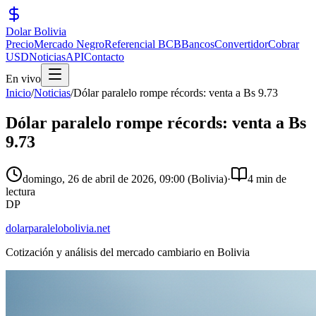
Dolar Bolivia
Precio
Mercado Negro
Referencial BCB
Bancos
Convertidor
Cobrar
USD
Noticias
API
Contacto
En vivo
Inicio
/
Noticias
/
Dólar paralelo rompe récords: venta a Bs 9.73
Dólar paralelo rompe récords: venta a Bs
9.73
domingo, 26 de abril de 2026
,
09:00
(Bolivia)
·
4 min de
lectura
DP
dolarparalelobolivia.net
Cotización y análisis del mercado cambiario en Bolivia