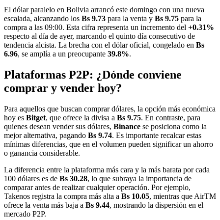
El dólar paralelo en Bolivia arrancó este domingo con una nueva
escalada, alcanzando los
Bs 9.73
para la venta y
Bs 9.75
para la
compra a las 09:00. Esta cifra representa un incremento del
+0.31%
respecto al día de ayer, marcando el quinto día consecutivo de
tendencia alcista. La brecha con el dólar oficial, congelado en
Bs
6.96
, se amplía a un preocupante
39.8%
.
Plataformas P2P: ¿Dónde conviene
comprar y vender hoy?
Para aquellos que buscan comprar dólares, la opción más económica
hoy es
Bitget
, que ofrece la divisa a
Bs 9.75
. En contraste, para
quienes desean vender sus dólares,
Binance
se posiciona como la
mejor alternativa, pagando
Bs 9.74
. Es importante recalcar estas
mínimas diferencias, que en el volumen pueden significar un ahorro
o ganancia considerable.
La diferencia entre la plataforma más cara y la más barata por cada
100 dólares es de
Bs 30.28
, lo que subraya la importancia de
comparar antes de realizar cualquier operación. Por ejemplo,
Takenos registra la compra más alta a
Bs 10.05
, mientras que AirTM
ofrece la venta más baja a
Bs 9.44
, mostrando la dispersión en el
mercado P2P.