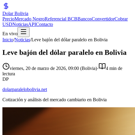
Dolar Bolivia
Precio
Mercado Negro
Referencial BCB
Bancos
Convertidor
Cobrar
USD
Noticias
API
Contacto
En vivo
Inicio
/
Noticias
/
Leve bajón del dólar paralelo en Bolivia
Leve bajón del dólar paralelo en Bolivia
viernes, 20 de marzo de 2026
,
09:00
(Bolivia)
·
4 min de
lectura
DP
dolarparalelobolivia.net
Cotización y análisis del mercado cambiario en Bolivia