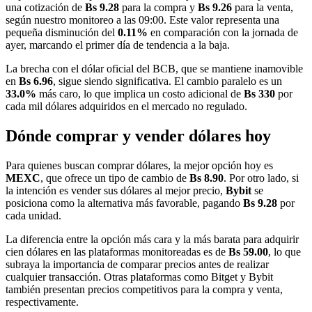
una cotización de
Bs 9.28
para la compra y
Bs 9.26
para la venta,
según nuestro monitoreo a las 09:00. Este valor representa una
pequeña disminución del
0.11%
en comparación con la jornada de
ayer, marcando el primer día de tendencia a la baja.
La brecha con el dólar oficial del BCB, que se mantiene inamovible
en
Bs 6.96
, sigue siendo significativa. El cambio paralelo es un
33.0%
más caro, lo que implica un costo adicional de
Bs 330
por
cada mil dólares adquiridos en el mercado no regulado.
Dónde comprar y vender dólares hoy
Para quienes buscan comprar dólares, la mejor opción hoy es
MEXC
, que ofrece un tipo de cambio de
Bs 8.90
. Por otro lado, si
la intención es vender sus dólares al mejor precio,
Bybit
se
posiciona como la alternativa más favorable, pagando
Bs 9.28
por
cada unidad.
La diferencia entre la opción más cara y la más barata para adquirir
cien dólares en las plataformas monitoreadas es de
Bs 59.00
, lo que
subraya la importancia de comparar precios antes de realizar
cualquier transacción. Otras plataformas como Bitget y Bybit
también presentan precios competitivos para la compra y venta,
respectivamente.