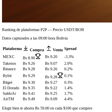
Ranking de plataformas P2P — Precio USDT/BOB
Datos capturados a las 09:00 hora Bolivia
Plataforma
Spread
Compra
Venta
MEXC
Bs
9.20
-3.3
%
Bs
8.90
Takenos
Bs
9.26
Bs
9.07
2.0
%
Binance
Bs
9.28
Bs
9.26
0.2
%
Bybit
Bs
9.29
0.1
%
Bs
9.28
Bitget
Bs
9.30
Bs
9.27
0.3
%
El Dorado
Bs
9.35
Bs
9.22
1.4
%
SaldoAr
Bs
9.41
Bs
9.25
1.7
%
AirTM
Bs
9.49
Bs
9.09
4.4
%
Elegir bien te ahorra Bs
59.00
en cada $100 que compres