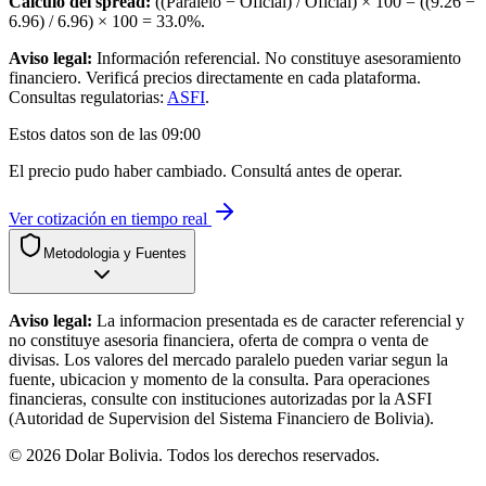
Cálculo del spread:
((Paralelo − Oficial) / Oficial) × 100 = ((
9.26
−
6.96
) /
6.96
) × 100 =
33.0
%.
Aviso legal:
Información referencial. No constituye asesoramiento
financiero. Verificá precios directamente en cada plataforma.
Consultas regulatorias:
ASFI
.
Estos datos son de las
09:00
El precio pudo haber cambiado. Consultá antes de operar.
Ver cotización en tiempo real
Metodologia y Fuentes
Aviso legal:
La informacion presentada es de caracter referencial y
no constituye asesoria financiera, oferta de compra o venta de
divisas. Los valores del mercado paralelo pueden variar segun la
fuente, ubicacion y momento de la consulta. Para operaciones
financieras, consulte con instituciones autorizadas por la ASFI
(Autoridad de Supervision del Sistema Financiero de Bolivia).
©
2026
Dolar Bolivia. Todos los derechos reservados.