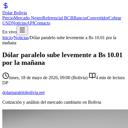
Dolar Bolivia
Precio
Mercado Negro
Referencial BCB
Bancos
Convertidor
Cobrar
USD
Noticias
API
Contacto
En vivo
Inicio
/
Noticias
/
Dólar paralelo sube levemente a Bs 10.01 por la
mañana
Dólar paralelo sube levemente a Bs 10.01
por la mañana
lunes, 18 de mayo de 2026
,
09:00
(Bolivia)
·
4 min de lectura
DP
dolarparalelobolivia.net
Cotización y análisis del mercado cambiario en Bolivia