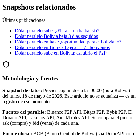
Snapshots relacionados
Últimas publicaciones
Dólar paralelo sube: ¿Fin a la racha bajista?
Dolar paralelo Bolivia baja 3 dias seguidos
Dólar paralelo en baja: ¿oportunidad para el boliviano?
Dólar paralelo en Bolivia baja a 11.71 bolivianos
Dolar paralelo sube en Bolivia: asi abrio el P2P
Metodología y fuentes
Snapshot de datos:
Precios capturados a las
09:00
(hora Bolivia)
del
lunes, 18 de mayo de 2026
. Este artículo no se actualiza — es un
registro de ese momento.
Fuentes del paralelo:
Binance P2P API, Bitget P2P, Bybit P2P, El
Dorado API, Takenos API, AirTM rates API. Se compara el precio
ask (compra) y bid (venta) de cada una.
Fuente oficial:
BCB (Banco Central de Bolivia) via DolarAPI.com.