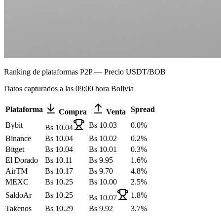
Ranking de plataformas P2P — Precio USDT/BOB
Datos capturados a las 09:00 hora Bolivia
Plataforma
Spread
Compra
Venta
Bybit
Bs
10.03
0.0
%
Bs
10.04
Binance
Bs
10.04
Bs
10.02
0.2
%
Bitget
Bs
10.04
Bs
10.01
0.3
%
El Dorado
Bs
10.11
Bs
9.95
1.6
%
AirTM
Bs
10.17
Bs
9.70
4.8
%
MEXC
Bs
10.25
Bs
10.00
2.5
%
SaldoAr
Bs
10.25
1.8
%
Bs
10.07
Takenos
Bs
10.29
Bs
9.92
3.7
%