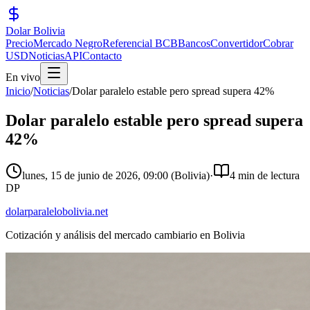
Dolar Bolivia
Precio
Mercado Negro
Referencial BCB
Bancos
Convertidor
Cobrar
USD
Noticias
API
Contacto
En vivo
Inicio
/
Noticias
/
Dolar paralelo estable pero spread supera 42%
Dolar paralelo estable pero spread supera
42%
lunes, 15 de junio de 2026
,
09:00
(Bolivia)
·
4 min de lectura
DP
dolarparalelobolivia.net
Cotización y análisis del mercado cambiario en Bolivia