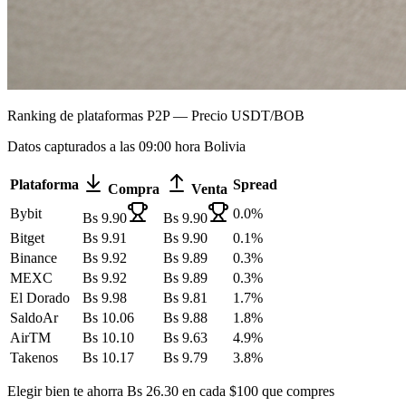
Ranking de plataformas P2P — Precio USDT/BOB
Datos capturados a las 09:00 hora Bolivia
Plataforma
Spread
Compra
Venta
Bybit
0.0
%
Bs
9.90
Bs
9.90
Bitget
Bs
9.91
Bs
9.90
0.1
%
Binance
Bs
9.92
Bs
9.89
0.3
%
MEXC
Bs
9.92
Bs
9.89
0.3
%
El Dorado
Bs
9.98
Bs
9.81
1.7
%
SaldoAr
Bs
10.06
Bs
9.88
1.8
%
AirTM
Bs
10.10
Bs
9.63
4.9
%
Takenos
Bs
10.17
Bs
9.79
3.8
%
Elegir bien te ahorra Bs
26.30
en cada $100 que compres