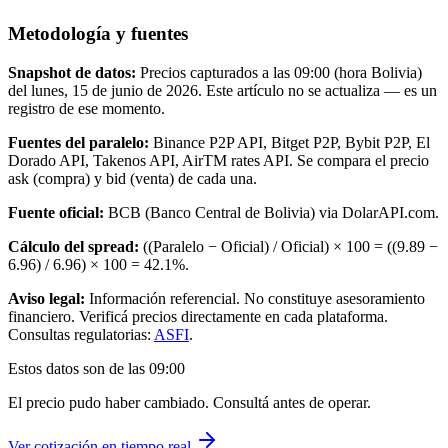
Metodología y fuentes
Snapshot de datos:
Precios capturados a las
09:00
(hora Bolivia)
del
lunes, 15 de junio de 2026
. Este artículo no se actualiza — es un
registro de ese momento.
Fuentes del paralelo:
Binance P2P API, Bitget P2P, Bybit P2P, El
Dorado API, Takenos API, AirTM rates API. Se compara el precio
ask (compra) y bid (venta) de cada una.
Fuente oficial:
BCB (Banco Central de Bolivia) via DolarAPI.com.
Cálculo del spread:
((Paralelo − Oficial) / Oficial) × 100 = ((
9.89
−
6.96
) /
6.96
) × 100 =
42.1
%.
Aviso legal:
Información referencial. No constituye asesoramiento
financiero. Verificá precios directamente en cada plataforma.
Consultas regulatorias:
ASFI
.
Estos datos son de las
09:00
El precio pudo haber cambiado. Consultá antes de operar.
Ver cotización en tiempo real